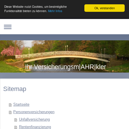
Diese Website nutzt Cookies, um bestmögliche
Ok, verstanden
Funktionalität bieten zu können.
Mehr Infos
Ihr Versicherungsm|AHR|kler
Sitemap
Startseite
Personenversicherungen
Unfallversicherung
Rentenfinanzierung